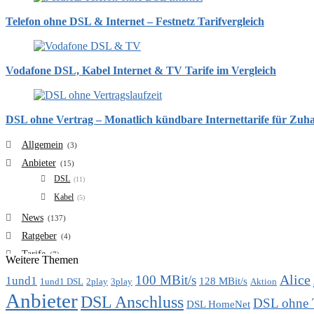
Telefon ohne DSL & Internet – Festnetz Tarifvergleich
Vodafone DSL, Kabel Internet & TV Tarife im Vergleich
DSL ohne Vertrag – Monatlich kündbare Internettarife für Zuh
Allgemein
(3)
Anbieter
(15)
DSL
(11)
Kabel
(5)
News
(137)
Ratgeber
(4)
Tarife
(7)
Weitere Themen
VDSL
(6)
Alice
100 MBit/s
1und1
128 MBit/s
1und1 DSL
2play
3play
Aktion
Vergleich
(7)
Anbieter
DSL Anschluss
DSL ohne 
DSL HomeNet