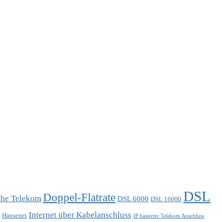
DSL
Doppel-Flatrate
che Telekom
DSL 6000
DSL 16000
Internet über Kabelanschluss
Hansenet
IP basierter Telekom Anschluss