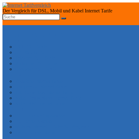
Der Vergleich für DSL, Mobil und Kabel Internet Tarife
START
INTERNET TARIFRECHNER
DSL ANBIETER
1&1 DSL Tarife
O2 DSL Tarife
Telekom DSL Tarife
Vodafone DSL Tarife
Congstar DSL Tarife
KABEL ANBIETER
Vodafone Internet Tarife
Unitymedia Internet Tarife
Tele Columbus Internet Tarife
Kabel Deutschland Internet Tarife
Kabel BW Internet Tarife
TARIFE SPEZIAL
DSL ohne Vertragslaufzeit
DSL ohne Festnetz
Mobiles Internet – Datenflat Vergleich
Telefon ohne Internet
DSL VERFÜGBARKEIT