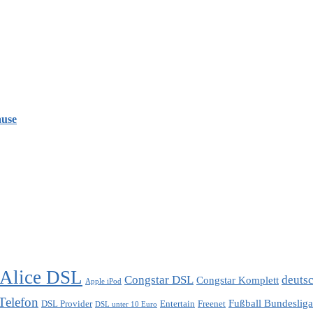
ause
Alice DSL
Congstar DSL
deuts
Congstar Komplett
Apple iPod
Telefon
Fußball Bundesliga
DSL Provider
Entertain
Freenet
DSL unter 10 Euro