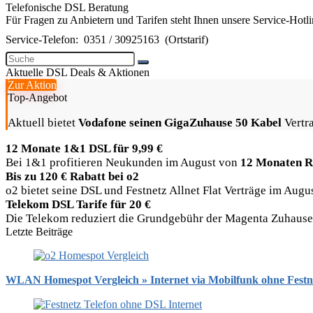
Telefonische DSL Beratung
Für Fragen zu Anbietern und Tarifen steht Ihnen unsere Service-Hotl
Service-Telefon:
0351 / 30925163
(Ortstarif)
Aktuelle DSL Deals & Aktionen
Zur Aktion
Top-Angebot
Aktuell bietet
Vodafone seinen GigaZuhause 50 Kabel
Vertra
12 Monate 1&1 DSL für 9,99 €
Bei 1&1 profitieren Neukunden im August von
12 Monaten R
Bis zu 120 € Rabatt bei o2
o2 bietet seine DSL und Festnetz Allnet Flat Verträge im Aug
Telekom DSL Tarife für 20 €
Die Telekom reduziert die Grundgebühr der Magenta Zuhause Ta
Letzte Beiträge
WLAN Homespot Vergleich » Internet via Mobilfunk ohne Festn