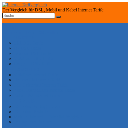
Der Vergleich für DSL, Mobil und Kabel Internet Tarife
START
INTERNET TARIFRECHNER
DSL ANBIETER
1&1 DSL Tarife
O2 DSL Tarife
Telekom DSL Tarife
Vodafone DSL Tarife
Congstar DSL Tarife
KABEL ANBIETER
Vodafone Internet Tarife
Unitymedia Internet Tarife
Tele Columbus Internet Tarife
Kabel Deutschland Internet Tarife
Kabel BW Internet Tarife
TARIFE SPEZIAL
DSL ohne Vertragslaufzeit
DSL ohne Festnetz
Mobiles Internet – Datenflat Vergleich
Telefon ohne Internet
DSL VERFÜGBARKEIT