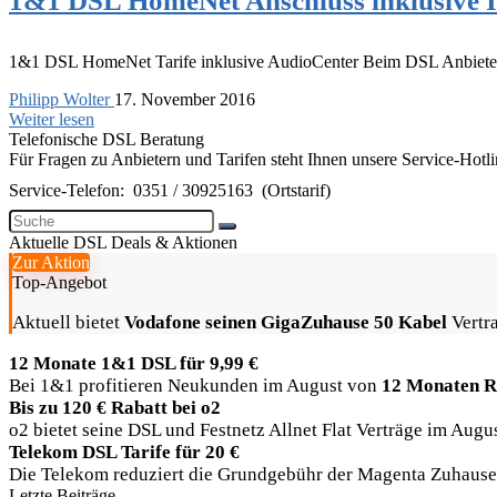
1&1 DSL HomeNet Anschluss inklusive I
1&1 DSL HomeNet Tarife inklusive AudioCenter Beim DSL Anbieter
Philipp Wolter
17. November 2016
Weiter lesen
Telefonische DSL Beratung
Für Fragen zu Anbietern und Tarifen steht Ihnen unsere Service-Hotl
Service-Telefon:
0351 / 30925163
(Ortstarif)
Aktuelle DSL Deals & Aktionen
Zur Aktion
Top-Angebot
Aktuell bietet
Vodafone seinen GigaZuhause 50 Kabel
Vertra
12 Monate 1&1 DSL für 9,99 €
Bei 1&1 profitieren Neukunden im August von
12 Monaten R
Bis zu 120 € Rabatt bei o2
o2 bietet seine DSL und Festnetz Allnet Flat Verträge im Aug
Telekom DSL Tarife für 20 €
Die Telekom reduziert die Grundgebühr der Magenta Zuhause Ta
Letzte Beiträge