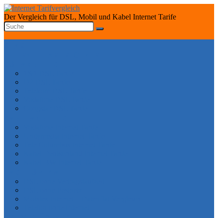
Der Vergleich für DSL, Mobil und Kabel Internet Tarife
START
INTERNET TARIFRECHNER
DSL ANBIETER
1&1 DSL Tarife
O2 DSL Tarife
Telekom DSL Tarife
Vodafone DSL Tarife
Congstar DSL Tarife
KABEL ANBIETER
Vodafone Internet Tarife
Unitymedia Internet Tarife
Tele Columbus Internet Tarife
Kabel Deutschland Internet Tarife
Kabel BW Internet Tarife
TARIFE SPEZIAL
DSL ohne Vertragslaufzeit
DSL ohne Festnetz
Mobiles Internet – Datenflat Vergleich
Telefon ohne Internet
DSL VERFÜGBARKEIT