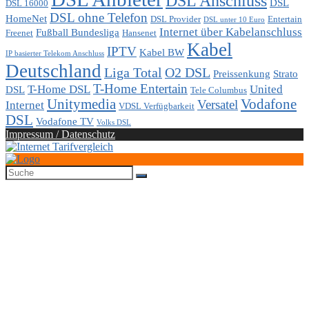
DSL Anschluss
DSL
DSL 16000
DSL ohne Telefon
HomeNet
DSL Provider
Entertain
DSL unter 10 Euro
Internet über Kabelanschluss
Fußball Bundesliga
Freenet
Hansenet
Kabel
IPTV
Kabel BW
IP basierter Telekom Anschluss
Deutschland
Liga Total
O2 DSL
Preissenkung
Strato
T-Home Entertain
T-Home DSL
United
DSL
Tele Columbus
Unitymedia
Vodafone
Versatel
Internet
VDSL Verfügbarkeit
DSL
Vodafone TV
Volks DSL
Impressum / Datenschutz