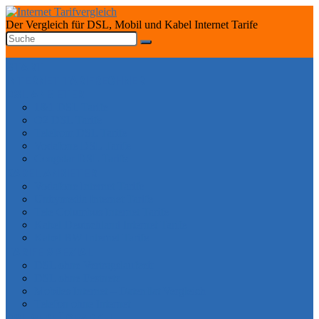
Der Vergleich für DSL, Mobil und Kabel Internet Tarife
START
INTERNET TARIFRECHNER
DSL ANBIETER
1&1 DSL Tarife
O2 DSL Tarife
Telekom DSL Tarife
Vodafone DSL Tarife
Congstar DSL Tarife
KABEL ANBIETER
Vodafone Internet Tarife
Unitymedia Internet Tarife
Tele Columbus Internet Tarife
Kabel Deutschland Internet Tarife
Kabel BW Internet Tarife
TARIFE SPEZIAL
DSL ohne Vertragslaufzeit
DSL ohne Festnetz
Mobiles Internet – Datenflat Vergleich
Telefon ohne Internet
DSL VERFÜGBARKEIT