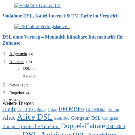
Vodafone DSL, Kabel Internet & TV Tarife im Vergleich
DSL ohne Vertrag – Monatlich kündbare Internettarife für
Zuhause
Allgemein
(3)
Anbieter
(15)
DSL
(11)
Kabel
(5)
News
(137)
Ratgeber
(4)
Tarife
(7)
Weitere Themen
100 MBit/s
1und1
VDSL
128 MBit/s
(6)
1und1 DSL
2play
3play
Aktion
Alice DSL
Vergleich
Alice
(7)
Congstar DSL
Congstar
Apple iPod
Doppel-Flatrate
deutsche Telekom
Komplett
DSL 6000
DSL Anbieter