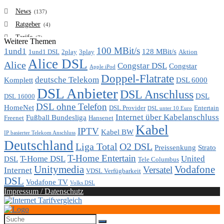
News
(137)
Ratgeber
(4)
Tarife
(7)
Weitere Themen
100 MBit/s
1und1
VDSL
128 MBit/s
(6)
1und1 DSL
2play
3play
Aktion
Alice DSL
Vergleich
Alice
(7)
Congstar DSL
Congstar
Apple iPod
Doppel-Flatrate
deutsche Telekom
Komplett
DSL 6000
DSL Anbieter
DSL Anschluss
DSL
DSL 16000
DSL ohne Telefon
HomeNet
DSL Provider
Entertain
DSL unter 10 Euro
Internet über Kabelanschluss
Fußball Bundesliga
Freenet
Hansenet
Kabel
IPTV
Kabel BW
IP basierter Telekom Anschluss
Deutschland
Liga Total
O2 DSL
Preissenkung
Strato
T-Home Entertain
T-Home DSL
United
DSL
Tele Columbus
Unitymedia
Vodafone
Versatel
Internet
VDSL Verfügbarkeit
DSL
Vodafone TV
Volks DSL
Impressum / Datenschutz