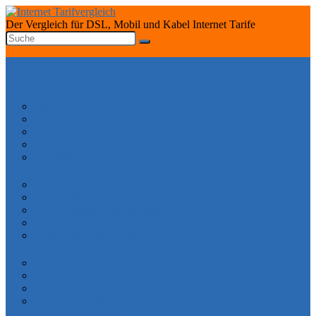
Der Vergleich für DSL, Mobil und Kabel Internet Tarife
START
INTERNET TARIFRECHNER
DSL ANBIETER
1&1 DSL Tarife
O2 DSL Tarife
Telekom DSL Tarife
Vodafone DSL Tarife
Congstar DSL Tarife
KABEL ANBIETER
Vodafone Internet Tarife
Unitymedia Internet Tarife
Tele Columbus Internet Tarife
Kabel Deutschland Internet Tarife
Kabel BW Internet Tarife
TARIFE SPEZIAL
DSL ohne Vertragslaufzeit
DSL ohne Festnetz
Mobiles Internet – Datenflat Vergleich
Telefon ohne Internet
DSL VERFÜGBARKEIT