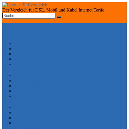
Der Vergleich für DSL, Mobil und Kabel Internet Tarife
START
INTERNET TARIFRECHNER
DSL ANBIETER
1&1 DSL Tarife
O2 DSL Tarife
Telekom DSL Tarife
Vodafone DSL Tarife
Congstar DSL Tarife
KABEL ANBIETER
Vodafone Internet Tarife
Unitymedia Internet Tarife
Tele Columbus Internet Tarife
Kabel Deutschland Internet Tarife
Kabel BW Internet Tarife
TARIFE SPEZIAL
DSL ohne Vertragslaufzeit
DSL ohne Festnetz
Mobiles Internet – Datenflat Vergleich
Telefon ohne Internet
DSL VERFÜGBARKEIT