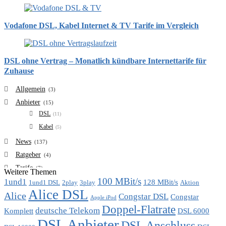
Vodafone DSL, Kabel Internet & TV Tarife im Vergleich
DSL ohne Vertrag – Monatlich kündbare Internettarife für
Zuhause
Allgemein
(3)
Anbieter
(15)
DSL
(11)
Kabel
(5)
News
(137)
Ratgeber
(4)
Tarife
(7)
Weitere Themen
100 MBit/s
1und1
VDSL
128 MBit/s
(6)
1und1 DSL
2play
3play
Aktion
Alice DSL
Vergleich
Alice
(7)
Congstar DSL
Congstar
Apple iPod
Doppel-Flatrate
deutsche Telekom
Komplett
DSL 6000
DSL Anbieter
DSL Anschluss