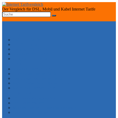
Der Vergleich für DSL, Mobil und Kabel Internet Tarife
START
INTERNET TARIFRECHNER
DSL ANBIETER
1&1 DSL Tarife
O2 DSL Tarife
Telekom DSL Tarife
Vodafone DSL Tarife
Congstar DSL Tarife
KABEL ANBIETER
Vodafone Internet Tarife
Unitymedia Internet Tarife
Tele Columbus Internet Tarife
Kabel Deutschland Internet Tarife
Kabel BW Internet Tarife
TARIFE SPEZIAL
DSL ohne Vertragslaufzeit
DSL ohne Festnetz
Mobiles Internet – Datenflat Vergleich
Telefon ohne Internet
DSL VERFÜGBARKEIT