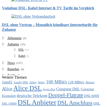
Vodafone DSL, Kabel Internet & TV Tarife im Vergleich
DSL ohne Vertrag – Monatlich kündbare Internettarife für
Zuhause
Allgemein
(3)
Anbieter
(15)
DSL
(11)
Kabel
(5)
News
(137)
Ratgeber
(4)
Tarife
(7)
Weitere Themen
100 MBit/s
1und1
VDSL
128 MBit/s
(6)
1und1 DSL
2play
3play
Aktion
Alice DSL
Vergleich
Alice
(7)
Congstar DSL
Congstar
Apple iPod
Doppel-Flatrate
deutsche Telekom
Komplett
DSL 6000
DSL Anbieter
DSL Anschluss
DSL
DSL 16000