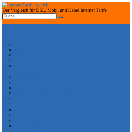
Der Vergleich für DSL, Mobil und Kabel Internet Tarife
START
INTERNET TARIFRECHNER
DSL ANBIETER
1&1 DSL Tarife
O2 DSL Tarife
Telekom DSL Tarife
Vodafone DSL Tarife
Congstar DSL Tarife
KABEL ANBIETER
Vodafone Internet Tarife
Unitymedia Internet Tarife
Tele Columbus Internet Tarife
Kabel Deutschland Internet Tarife
Kabel BW Internet Tarife
TARIFE SPEZIAL
DSL ohne Vertragslaufzeit
DSL ohne Festnetz
Mobiles Internet – Datenflat Vergleich
Telefon ohne Internet
DSL VERFÜGBARKEIT