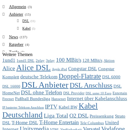
Allgemein
(3)
Anbieter
(15)
DSL
(11)
Kabel
(5)
News
(137)
Ratgeber
(4)
Tarife
(7)
Weitere Themen
100 MBit/s
1und1
VDSL
128 MBit/s
(6)
1und1 DSL
2play
3play
Aktion
Alice DSL
Vergleich
Alice
(7)
Congstar DSL
Congstar
Apple iPod
Doppel-Flatrate
deutsche Telekom
Komplett
DSL 6000
DSL Anbieter
DSL Anschluss
DSL
DSL 16000
DSL ohne Telefon
HomeNet
DSL Provider
Entertain
DSL unter 10 Euro
Internet über Kabelanschluss
Fußball Bundesliga
Freenet
Hansenet
Kabel
IPTV
Kabel BW
IP basierter Telekom Anschluss
Deutschland
Liga Total
O2 DSL
Preissenkung
Strato
T-Home Entertain
T-Home DSL
United
DSL
Tele Columbus
Unitymedia
Vodafone
Versatel
Internet
VDSL Verfügbarkeit