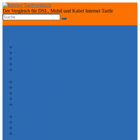
Der Vergleich für DSL, Mobil und Kabel Internet Tarife
START
INTERNET TARIFRECHNER
DSL ANBIETER
1&1 DSL Tarife
O2 DSL Tarife
Telekom DSL Tarife
Vodafone DSL Tarife
Congstar DSL Tarife
KABEL ANBIETER
Vodafone Internet Tarife
Unitymedia Internet Tarife
Tele Columbus Internet Tarife
Kabel Deutschland Internet Tarife
Kabel BW Internet Tarife
TARIFE SPEZIAL
DSL ohne Vertragslaufzeit
DSL ohne Festnetz
Mobiles Internet – Datenflat Vergleich
Telefon ohne Internet
DSL VERFÜGBARKEIT