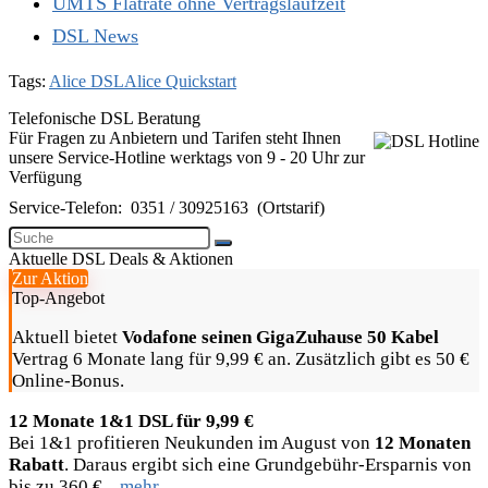
UMTS Flatrate ohne Vertragslaufzeit
DSL News
Tags:
Alice DSL
Alice Quickstart
Telefonische DSL Beratung
Für Fragen zu Anbietern und Tarifen steht Ihnen
unsere Service-Hotline werktags von 9 - 20 Uhr zur
Verfügung
Service-Telefon:
0351 / 30925163
(Ortstarif)
Aktuelle DSL Deals & Aktionen
Zur Aktion
Top-Angebot
Aktuell bietet
Vodafone seinen GigaZuhause 50 Kabel
Vertrag 6 Monate lang für 9,99 € an. Zusätzlich gibt es 50 €
Online-Bonus.
12 Monate 1&1 DSL für 9,99 €
Bei 1&1 profitieren Neukunden im August von
12 Monaten
Rabatt
. Daraus ergibt sich eine Grundgebühr-Ersparnis von
bis zu 360 €...
mehr