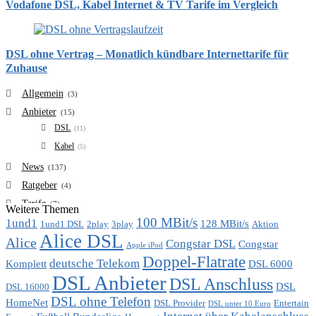
Vodafone DSL, Kabel Internet & TV Tarife im Vergleich
DSL ohne Vertrag – Monatlich kündbare Internettarife für
Zuhause
Allgemein
(3)
Anbieter
(15)
DSL
(11)
Kabel
(5)
News
(137)
Ratgeber
(4)
Tarife
(7)
Weitere Themen
100 MBit/s
1und1
VDSL
128 MBit/s
(6)
1und1 DSL
2play
3play
Aktion
Alice DSL
Vergleich
Alice
(7)
Congstar DSL
Congstar
Apple iPod
Doppel-Flatrate
deutsche Telekom
Komplett
DSL 6000
DSL Anbieter
DSL Anschluss
DSL
DSL 16000
DSL ohne Telefon
HomeNet
DSL Provider
Entertain
DSL unter 10 Euro