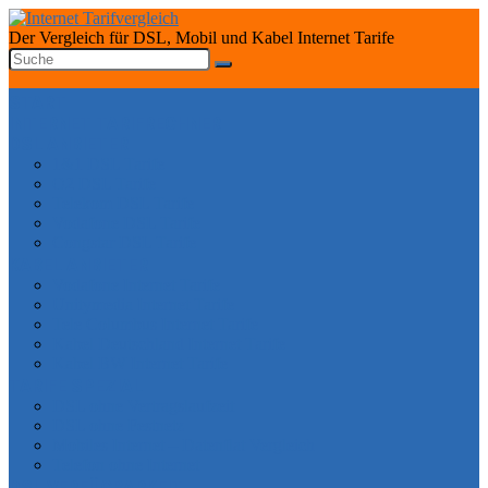
Der Vergleich für DSL, Mobil und Kabel Internet Tarife
START
INTERNET TARIFRECHNER
DSL ANBIETER
1&1 DSL Tarife
O2 DSL Tarife
Telekom DSL Tarife
Vodafone DSL Tarife
Congstar DSL Tarife
KABEL ANBIETER
Vodafone Internet Tarife
Unitymedia Internet Tarife
Tele Columbus Internet Tarife
Kabel Deutschland Internet Tarife
Kabel BW Internet Tarife
TARIFE SPEZIAL
DSL ohne Vertragslaufzeit
DSL ohne Festnetz
Mobiles Internet – Datenflat Vergleich
Telefon ohne Internet
DSL VERFÜGBARKEIT