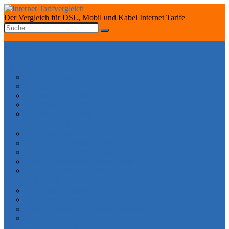
Der Vergleich für DSL, Mobil und Kabel Internet Tarife
START
INTERNET TARIFRECHNER
DSL ANBIETER
1&1 DSL Tarife
O2 DSL Tarife
Telekom DSL Tarife
Vodafone DSL Tarife
Congstar DSL Tarife
KABEL ANBIETER
Vodafone Internet Tarife
Unitymedia Internet Tarife
Tele Columbus Internet Tarife
Kabel Deutschland Internet Tarife
Kabel BW Internet Tarife
TARIFE SPEZIAL
DSL ohne Vertragslaufzeit
DSL ohne Festnetz
Mobiles Internet – Datenflat Vergleich
Telefon ohne Internet
DSL VERFÜGBARKEIT