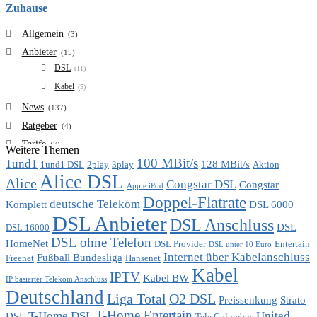
Zuhause
Allgemein
(3)
Anbieter
(15)
DSL
(11)
Kabel
(5)
News
(137)
Ratgeber
(4)
Tarife
(7)
Weitere Themen
100 MBit/s
1und1
VDSL
128 MBit/s
(6)
1und1 DSL
2play
3play
Aktion
Alice DSL
Vergleich
Alice
(7)
Congstar DSL
Congstar
Apple iPod
Doppel-Flatrate
deutsche Telekom
Komplett
DSL 6000
DSL Anbieter
DSL Anschluss
DSL
DSL 16000
DSL ohne Telefon
HomeNet
DSL Provider
Entertain
DSL unter 10 Euro
Internet über Kabelanschluss
Fußball Bundesliga
Freenet
Hansenet
Kabel
IPTV
Kabel BW
IP basierter Telekom Anschluss
Deutschland
Liga Total
O2 DSL
Preissenkung
Strato
T-Home Entertain
T-Home DSL
United
DSL
Tele Columbus