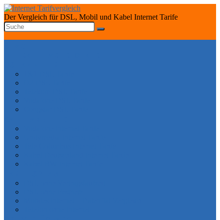
Der Vergleich für DSL, Mobil und Kabel Internet Tarife
START
INTERNET TARIFRECHNER
DSL ANBIETER
1&1 DSL Tarife
O2 DSL Tarife
Telekom DSL Tarife
Vodafone DSL Tarife
Congstar DSL Tarife
KABEL ANBIETER
Vodafone Internet Tarife
Unitymedia Internet Tarife
Tele Columbus Internet Tarife
Kabel Deutschland Internet Tarife
Kabel BW Internet Tarife
TARIFE SPEZIAL
DSL ohne Vertragslaufzeit
DSL ohne Festnetz
Mobiles Internet – Datenflat Vergleich
Telefon ohne Internet
DSL VERFÜGBARKEIT