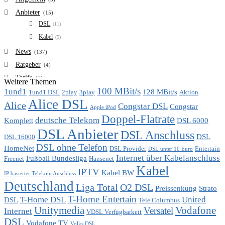
Anbieter
(15)
DSL
(11)
Kabel
(5)
News
(137)
Ratgeber
(4)
Tarife
(7)
Weitere Themen
100 MBit/s
1und1
VDSL
128 MBit/s
(6)
1und1 DSL
2play
3play
Aktion
Alice DSL
Vergleich
Alice
(7)
Congstar DSL
Congstar
Apple iPod
Doppel-Flatrate
deutsche Telekom
Komplett
DSL 6000
DSL Anbieter
DSL Anschluss
DSL
DSL 16000
DSL ohne Telefon
HomeNet
DSL Provider
Entertain
DSL unter 10 Euro
Internet über Kabelanschluss
Fußball Bundesliga
Freenet
Hansenet
Kabel
IPTV
Kabel BW
IP basierter Telekom Anschluss
Deutschland
Liga Total
O2 DSL
Preissenkung
Strato
T-Home Entertain
T-Home DSL
United
DSL
Tele Columbus
Unitymedia
Vodafone
Versatel
Internet
VDSL Verfügbarkeit
DSL
Vodafone TV
Volks DSL