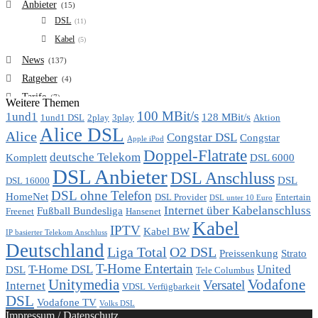
Anbieter
(15)
DSL
(11)
Kabel
(5)
News
(137)
Ratgeber
(4)
Tarife
(7)
Weitere Themen
100 MBit/s
1und1
VDSL
128 MBit/s
(6)
1und1 DSL
2play
3play
Aktion
Alice DSL
Vergleich
Alice
(7)
Congstar DSL
Congstar
Apple iPod
Doppel-Flatrate
deutsche Telekom
Komplett
DSL 6000
DSL Anbieter
DSL Anschluss
DSL
DSL 16000
DSL ohne Telefon
HomeNet
DSL Provider
Entertain
DSL unter 10 Euro
Internet über Kabelanschluss
Fußball Bundesliga
Freenet
Hansenet
Kabel
IPTV
Kabel BW
IP basierter Telekom Anschluss
Deutschland
Liga Total
O2 DSL
Preissenkung
Strato
T-Home Entertain
T-Home DSL
United
DSL
Tele Columbus
Unitymedia
Vodafone
Versatel
Internet
VDSL Verfügbarkeit
DSL
Vodafone TV
Volks DSL
Impressum / Datenschutz