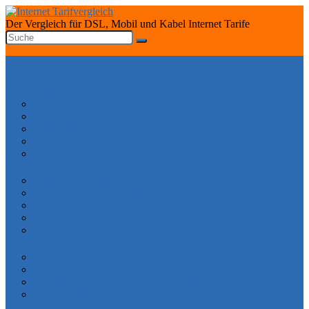
Der Vergleich für DSL, Mobil und Kabel Internet Tarife
START
INTERNET TARIFRECHNER
DSL ANBIETER
1&1 DSL Tarife
O2 DSL Tarife
Telekom DSL Tarife
Vodafone DSL Tarife
Congstar DSL Tarife
KABEL ANBIETER
Vodafone Internet Tarife
Unitymedia Internet Tarife
Tele Columbus Internet Tarife
Kabel Deutschland Internet Tarife
Kabel BW Internet Tarife
TARIFE SPEZIAL
DSL ohne Vertragslaufzeit
DSL ohne Festnetz
Mobiles Internet – Datenflat Vergleich
Telefon ohne Internet
DSL VERFÜGBARKEIT