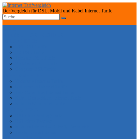
Der Vergleich für DSL, Mobil und Kabel Internet Tarife
START
INTERNET TARIFRECHNER
DSL ANBIETER
1&1 DSL Tarife
O2 DSL Tarife
Telekom DSL Tarife
Vodafone DSL Tarife
Congstar DSL Tarife
KABEL ANBIETER
Vodafone Internet Tarife
Unitymedia Internet Tarife
Tele Columbus Internet Tarife
Kabel Deutschland Internet Tarife
Kabel BW Internet Tarife
TARIFE SPEZIAL
DSL ohne Vertragslaufzeit
DSL ohne Festnetz
Mobiles Internet – Datenflat Vergleich
Telefon ohne Internet
DSL VERFÜGBARKEIT