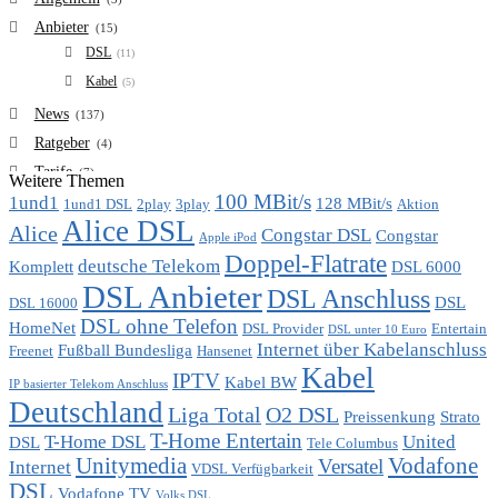
Anbieter
(15)
DSL
(11)
Kabel
(5)
News
(137)
Ratgeber
(4)
Tarife
(7)
Weitere Themen
100 MBit/s
1und1
VDSL
128 MBit/s
(6)
1und1 DSL
2play
3play
Aktion
Alice DSL
Vergleich
Alice
(7)
Congstar DSL
Congstar
Apple iPod
Doppel-Flatrate
deutsche Telekom
Komplett
DSL 6000
DSL Anbieter
DSL Anschluss
DSL
DSL 16000
DSL ohne Telefon
HomeNet
DSL Provider
Entertain
DSL unter 10 Euro
Internet über Kabelanschluss
Fußball Bundesliga
Freenet
Hansenet
Kabel
IPTV
Kabel BW
IP basierter Telekom Anschluss
Deutschland
Liga Total
O2 DSL
Preissenkung
Strato
T-Home Entertain
T-Home DSL
United
DSL
Tele Columbus
Unitymedia
Vodafone
Versatel
Internet
VDSL Verfügbarkeit
DSL
Vodafone TV
Volks DSL