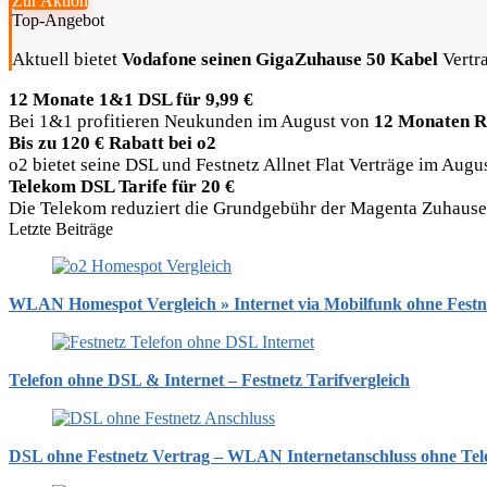
Zur Aktion
Top-Angebot
Aktuell bietet
Vodafone seinen GigaZuhause 50 Kabel
Vertra
12 Monate 1&1 DSL für 9,99 €
Bei 1&1 profitieren Neukunden im August von
12 Monaten R
Bis zu 120 € Rabatt bei o2
o2 bietet seine DSL und Festnetz Allnet Flat Verträge im Aug
Telekom DSL Tarife für 20 €
Die Telekom reduziert die Grundgebühr der Magenta Zuhause Ta
Letzte Beiträge
WLAN Homespot Vergleich » Internet via Mobilfunk ohne Festn
Telefon ohne DSL & Internet – Festnetz Tarifvergleich
DSL ohne Festnetz Vertrag – WLAN Internetanschluss ohne Tel