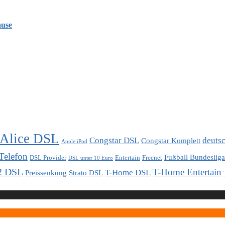
ause
Alice DSL
Congstar DSL
deuts
Congstar Komplett
Apple iPod
Telefon
Fußball Bundesliga
DSL Provider
Entertain
Freenet
DSL unter 10 Euro
2 DSL
T-Home Entertain
T-Home DSL
Preissenkung
Strato DSL