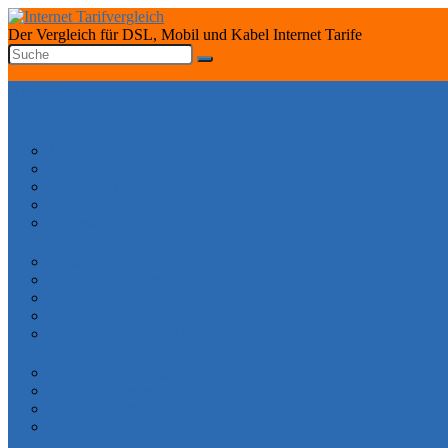
Der Vergleich für DSL, Mobil und Kabel Internet Tarife
START
INTERNET TARIFRECHNER
DSL ANBIETER
1&1 DSL Tarife
O2 DSL Tarife
Telekom DSL Tarife
Vodafone DSL Tarife
Congstar DSL Tarife
KABEL ANBIETER
Vodafone Internet Tarife
Unitymedia Internet Tarife
Tele Columbus Internet Tarife
Kabel Deutschland Internet Tarife
Kabel BW Internet Tarife
TARIFE SPEZIAL
DSL ohne Vertragslaufzeit
DSL ohne Festnetz
Mobiles Internet – Datenflat Vergleich
Telefon ohne Internet
DSL VERFÜGBARKEIT