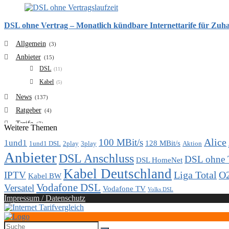
DSL ohne Vertrag – Monatlich kündbare Internettarife für Zuh
Allgemein
(3)
Anbieter
(15)
DSL
(11)
Kabel
(5)
News
(137)
Ratgeber
(4)
Tarife
(7)
Weitere Themen
VDSL
(6)
Alice
100 MBit/s
1und1
128 MBit/s
1und1 DSL
2play
3play
Aktion
Vergleich
(7)
Anbieter
DSL Anschluss
DSL ohne 
DSL HomeNet
Kabel Deutschland
Liga Total
O
IPTV
Kabel BW
Vodafone DSL
Versatel
Vodafone TV
Volks DSL
Impressum / Datenschutz