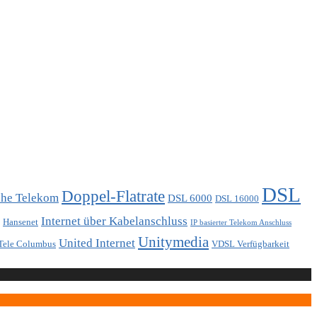
DSL
Doppel-Flatrate
che Telekom
DSL 6000
DSL 16000
Internet über Kabelanschluss
Hansenet
IP basierter Telekom Anschluss
Unitymedia
United Internet
Tele Columbus
VDSL Verfügbarkeit