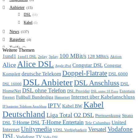
Anbieter
(15)
DSL
(11)
Kabel
(5)
News
(137)
Ratgeber
(4)
Tarife
(7)
Weitere Themen
100 MBit/s
1und1
VDSL
128 MBit/s
(6)
1und1 DSL
2play
3play
Aktion
Alice DSL
Vergleich
Alice
(7)
Congstar DSL
Congstar
Apple iPod
Doppel-Flatrate
deutsche Telekom
Komplett
DSL 6000
DSL Anbieter
DSL Anschluss
DSL
DSL 16000
DSL ohne Telefon
HomeNet
DSL Provider
Entertain
DSL unter 10 Euro
Internet über Kabelanschluss
Fußball Bundesliga
Freenet
Hansenet
Kabel
IPTV
Kabel BW
IP basierter Telekom Anschluss
Deutschland
Liga Total
O2 DSL
Preissenkung
Strato
T-Home Entertain
T-Home DSL
United
DSL
Tele Columbus
Unitymedia
Vodafone
Versatel
Internet
VDSL Verfügbarkeit
DSL
Vodafone TV
Volks DSL