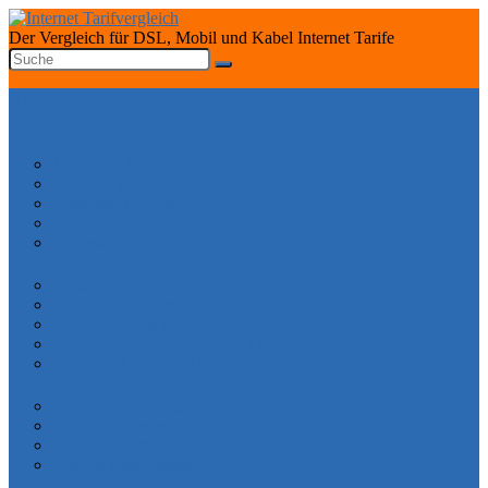
Der Vergleich für DSL, Mobil und Kabel Internet Tarife
START
INTERNET TARIFRECHNER
DSL ANBIETER
1&1 DSL Tarife
O2 DSL Tarife
Telekom DSL Tarife
Vodafone DSL Tarife
Congstar DSL Tarife
KABEL ANBIETER
Vodafone Internet Tarife
Unitymedia Internet Tarife
Tele Columbus Internet Tarife
Kabel Deutschland Internet Tarife
Kabel BW Internet Tarife
TARIFE SPEZIAL
DSL ohne Vertragslaufzeit
DSL ohne Festnetz
Mobiles Internet – Datenflat Vergleich
Telefon ohne Internet
DSL VERFÜGBARKEIT