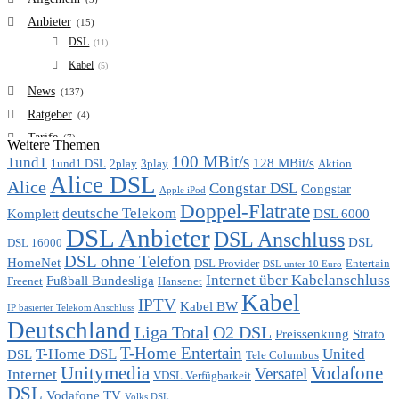
Anbieter
(15)
DSL
(11)
Kabel
(5)
News
(137)
Ratgeber
(4)
Tarife
(7)
Weitere Themen
100 MBit/s
1und1
VDSL
128 MBit/s
(6)
1und1 DSL
2play
3play
Aktion
Alice DSL
Vergleich
Alice
(7)
Congstar DSL
Congstar
Apple iPod
Doppel-Flatrate
deutsche Telekom
Komplett
DSL 6000
DSL Anbieter
DSL Anschluss
DSL
DSL 16000
DSL ohne Telefon
HomeNet
DSL Provider
Entertain
DSL unter 10 Euro
Internet über Kabelanschluss
Fußball Bundesliga
Freenet
Hansenet
Kabel
IPTV
Kabel BW
IP basierter Telekom Anschluss
Deutschland
Liga Total
O2 DSL
Preissenkung
Strato
T-Home Entertain
T-Home DSL
United
DSL
Tele Columbus
Unitymedia
Vodafone
Versatel
Internet
VDSL Verfügbarkeit
DSL
Vodafone TV
Volks DSL