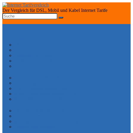
Der Vergleich für DSL, Mobil und Kabel Internet Tarife
START
INTERNET TARIFRECHNER
DSL ANBIETER
1&1 DSL Tarife
O2 DSL Tarife
Telekom DSL Tarife
Vodafone DSL Tarife
Congstar DSL Tarife
KABEL ANBIETER
Vodafone Internet Tarife
Unitymedia Internet Tarife
Tele Columbus Internet Tarife
Kabel Deutschland Internet Tarife
Kabel BW Internet Tarife
TARIFE SPEZIAL
DSL ohne Vertragslaufzeit
DSL ohne Festnetz
Mobiles Internet – Datenflat Vergleich
Telefon ohne Internet
DSL VERFÜGBARKEIT