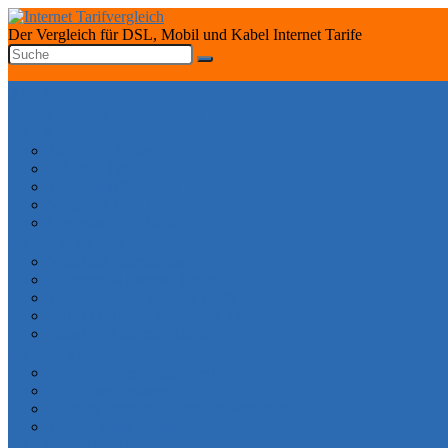
Der Vergleich für DSL, Mobil und Kabel Internet Tarife
START
INTERNET TARIFRECHNER
DSL ANBIETER
1&1 DSL Tarife
O2 DSL Tarife
Telekom DSL Tarife
Vodafone DSL Tarife
Congstar DSL Tarife
KABEL ANBIETER
Vodafone Internet Tarife
Unitymedia Internet Tarife
Tele Columbus Internet Tarife
Kabel Deutschland Internet Tarife
Kabel BW Internet Tarife
TARIFE SPEZIAL
DSL ohne Vertragslaufzeit
DSL ohne Festnetz
Mobiles Internet – Datenflat Vergleich
Telefon ohne Internet
DSL VERFÜGBARKEIT