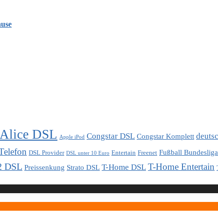
ause
Alice DSL
Congstar DSL
deuts
Congstar Komplett
Apple iPod
Telefon
Fußball Bundesliga
DSL Provider
Entertain
Freenet
DSL unter 10 Euro
2 DSL
T-Home Entertain
T-Home DSL
Preissenkung
Strato DSL