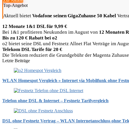
Zur Aktion
Top-Angebot
Aktuell bietet
Vodafone seinen GigaZuhause 50 Kabel
Vertra
12 Monate 1&1 DSL für 9,99 €
Bei 1&1 profitieren Neukunden im August von
12 Monaten R
Bis zu 120 € Rabatt bei o2
o2 bietet seine DSL und Festnetz Allnet Flat Verträge im Aug
Telekom DSL Tarife für 20 €
Die Telekom reduziert die Grundgebühr der Magenta Zuhause Ta
Letzte Beiträge
WLAN Homespot Vergleich » Internet via Mobilfunk ohne Festn
Telefon ohne DSL & Internet – Festnetz Tarifvergleich
DSL ohne Festnetz Vertrag – WLAN Internetanschluss ohne Tel