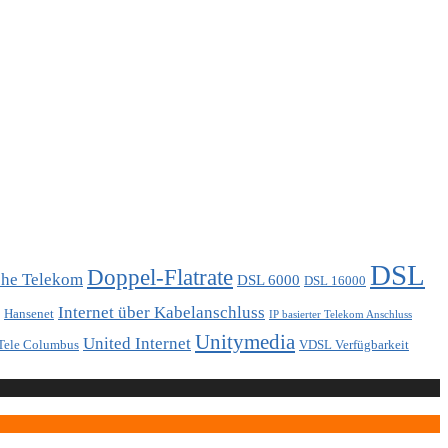
DSL
Doppel-Flatrate
che Telekom
DSL 6000
DSL 16000
Internet über Kabelanschluss
Hansenet
IP basierter Telekom Anschluss
Unitymedia
United Internet
Tele Columbus
VDSL Verfügbarkeit