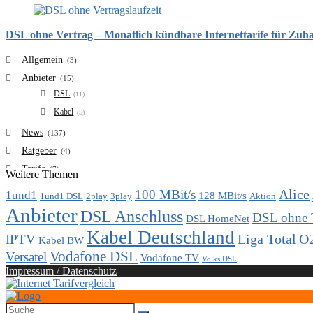
DSL ohne Vertrag – Monatlich kündbare Internettarife für Zuh
Allgemein
(3)
Anbieter
(15)
DSL
(11)
Kabel
(5)
News
(137)
Ratgeber
(4)
Tarife
(7)
Weitere Themen
VDSL
(6)
Alice
100 MBit/s
1und1
128 MBit/s
1und1 DSL
2play
3play
Aktion
Vergleich
(7)
Anbieter
DSL Anschluss
DSL ohne 
DSL HomeNet
Kabel Deutschland
Liga Total
O
IPTV
Kabel BW
Vodafone DSL
Versatel
Vodafone TV
Volks DSL
Impressum / Datenschutz