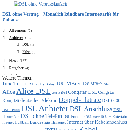
DSL ohne Vertrag – Monatlich kündbare Internettarife für
Zuhause
Allgemein
(3)
Anbieter
(15)
DSL
(11)
Kabel
(5)
News
(137)
Ratgeber
(4)
Tarife
(7)
Weitere Themen
100 MBit/s
1und1
VDSL
128 MBit/s
(6)
1und1 DSL
2play
3play
Aktion
Alice DSL
Vergleich
Alice
(7)
Congstar DSL
Congstar
Apple iPod
Doppel-Flatrate
deutsche Telekom
Komplett
DSL 6000
DSL Anbieter
DSL Anschluss
DSL
DSL 16000
DSL ohne Telefon
HomeNet
DSL Provider
Entertain
DSL unter 10 Euro
Internet über Kabelanschluss
Fußball Bundesliga
Freenet
Hansenet
Kabel