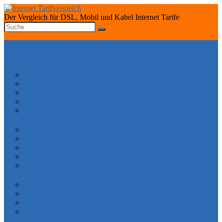
Der Vergleich für DSL, Mobil und Kabel Internet Tarife
START
INTERNET TARIFRECHNER
DSL ANBIETER
1&1 DSL Tarife
O2 DSL Tarife
Telekom DSL Tarife
Vodafone DSL Tarife
Congstar DSL Tarife
KABEL ANBIETER
Vodafone Internet Tarife
Unitymedia Internet Tarife
Tele Columbus Internet Tarife
Kabel Deutschland Internet Tarife
Kabel BW Internet Tarife
TARIFE SPEZIAL
DSL ohne Vertragslaufzeit
DSL ohne Festnetz
Mobiles Internet – Datenflat Vergleich
Telefon ohne Internet
DSL VERFÜGBARKEIT