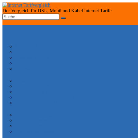
Der Vergleich für DSL, Mobil und Kabel Internet Tarife
START
INTERNET TARIFRECHNER
DSL ANBIETER
1&1 DSL Tarife
O2 DSL Tarife
Telekom DSL Tarife
Vodafone DSL Tarife
Congstar DSL Tarife
KABEL ANBIETER
Vodafone Internet Tarife
Unitymedia Internet Tarife
Tele Columbus Internet Tarife
Kabel Deutschland Internet Tarife
Kabel BW Internet Tarife
TARIFE SPEZIAL
DSL ohne Vertragslaufzeit
DSL ohne Festnetz
Mobiles Internet – Datenflat Vergleich
Telefon ohne Internet
DSL VERFÜGBARKEIT