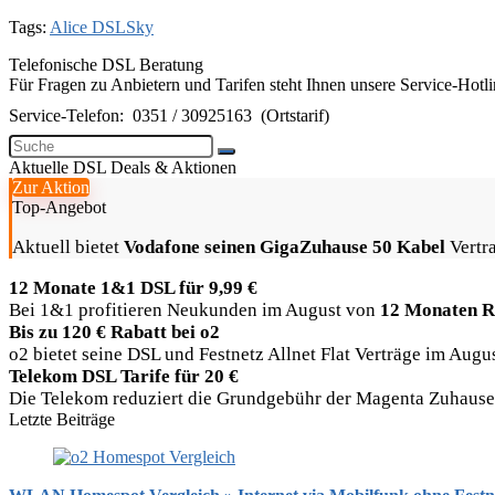
Tags:
Alice DSL
Sky
Telefonische DSL Beratung
Für Fragen zu Anbietern und Tarifen steht Ihnen unsere Service-Hotl
Service-Telefon:
0351 / 30925163
(Ortstarif)
Aktuelle DSL Deals & Aktionen
Zur Aktion
Top-Angebot
Aktuell bietet
Vodafone seinen GigaZuhause 50 Kabel
Vertra
12 Monate 1&1 DSL für 9,99 €
Bei 1&1 profitieren Neukunden im August von
12 Monaten R
Bis zu 120 € Rabatt bei o2
o2 bietet seine DSL und Festnetz Allnet Flat Verträge im Aug
Telekom DSL Tarife für 20 €
Die Telekom reduziert die Grundgebühr der Magenta Zuhause Ta
Letzte Beiträge