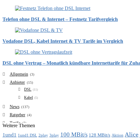
Telefon ohne DSL & Internet – Festnetz Tarifvergleich
Vodafone DSL, Kabel Internet & TV Tarife im Vergleich
DSL ohne Vertrag – Monatlich kündbare Internettarife für Zuh
Allgemein
(3)
Anbieter
(15)
DSL
(11)
Kabel
(5)
News
(137)
Ratgeber
(4)
Tarife
(7)
Weitere Themen
VDSL
(6)
Alice
100 MBit/s
1und1
128 MBit/s
1und1 DSL
2play
3play
Aktion
Vergleich
(7)