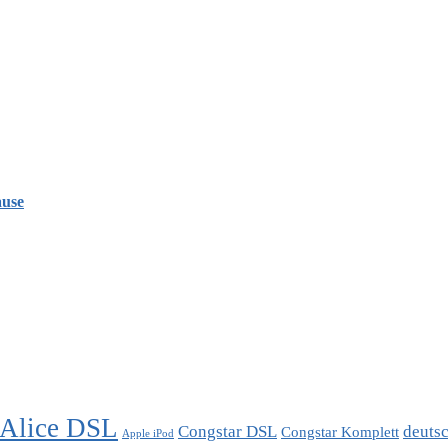
ause
Alice DSL
Congstar DSL
deuts
Congstar Komplett
Apple iPod