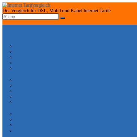
Der Vergleich für DSL, Mobil und Kabel Internet Tarife
START
INTERNET TARIFRECHNER
DSL ANBIETER
1&1 DSL Tarife
O2 DSL Tarife
Telekom DSL Tarife
Vodafone DSL Tarife
Congstar DSL Tarife
KABEL ANBIETER
Vodafone Internet Tarife
Unitymedia Internet Tarife
Tele Columbus Internet Tarife
Kabel Deutschland Internet Tarife
Kabel BW Internet Tarife
TARIFE SPEZIAL
DSL ohne Vertragslaufzeit
DSL ohne Festnetz
Mobiles Internet – Datenflat Vergleich
Telefon ohne Internet
DSL VERFÜGBARKEIT