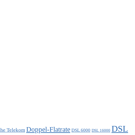
DSL
Doppel-Flatrate
che Telekom
DSL 6000
DSL 16000