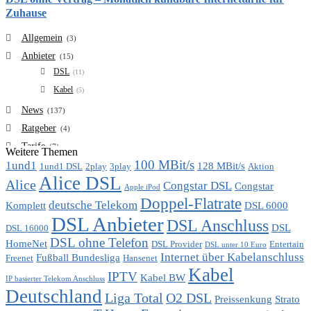
Zuhause
Allgemein
(3)
Anbieter
(15)
DSL
(11)
Kabel
(5)
News
(137)
Ratgeber
(4)
Tarife
(7)
Weitere Themen
100 MBit/s
1und1
VDSL
128 MBit/s
(6)
1und1 DSL
2play
3play
Aktion
Alice DSL
Vergleich
Alice
(7)
Congstar DSL
Congstar
Apple iPod
Doppel-Flatrate
deutsche Telekom
Komplett
DSL 6000
DSL Anbieter
DSL Anschluss
DSL
DSL 16000
DSL ohne Telefon
HomeNet
DSL Provider
Entertain
DSL unter 10 Euro
Internet über Kabelanschluss
Fußball Bundesliga
Freenet
Hansenet
Kabel
IPTV
Kabel BW
IP basierter Telekom Anschluss
Deutschland
Liga Total
O2 DSL
Preissenkung
Strato