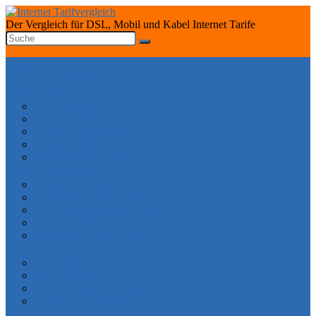
Der Vergleich für DSL, Mobil und Kabel Internet Tarife
START
INTERNET TARIFRECHNER
DSL ANBIETER
1&1 DSL Tarife
O2 DSL Tarife
Telekom DSL Tarife
Vodafone DSL Tarife
Congstar DSL Tarife
KABEL ANBIETER
Vodafone Internet Tarife
Unitymedia Internet Tarife
Tele Columbus Internet Tarife
Kabel Deutschland Internet Tarife
Kabel BW Internet Tarife
TARIFE SPEZIAL
DSL ohne Vertragslaufzeit
DSL ohne Festnetz
Mobiles Internet – Datenflat Vergleich
Telefon ohne Internet
DSL VERFÜGBARKEIT