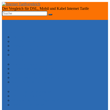
Der Vergleich für DSL, Mobil und Kabel Internet Tarife
START
INTERNET TARIFRECHNER
DSL ANBIETER
1&1 DSL Tarife
O2 DSL Tarife
Telekom DSL Tarife
Vodafone DSL Tarife
Congstar DSL Tarife
KABEL ANBIETER
Vodafone Internet Tarife
Unitymedia Internet Tarife
Tele Columbus Internet Tarife
Kabel Deutschland Internet Tarife
Kabel BW Internet Tarife
TARIFE SPEZIAL
DSL ohne Vertragslaufzeit
DSL ohne Festnetz
Mobiles Internet – Datenflat Vergleich
Telefon ohne Internet
DSL VERFÜGBARKEIT