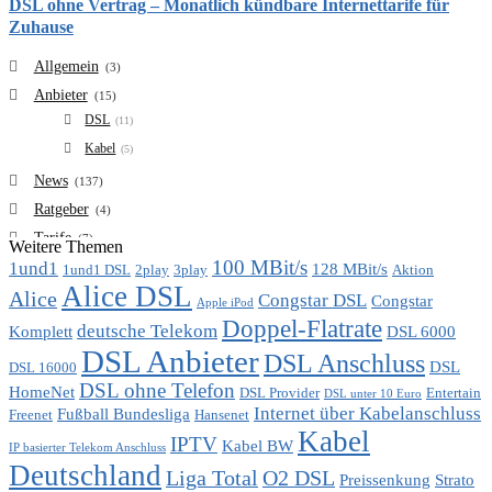
DSL ohne Vertrag – Monatlich kündbare Internettarife für
Zuhause
Allgemein
(3)
Anbieter
(15)
DSL
(11)
Kabel
(5)
News
(137)
Ratgeber
(4)
Tarife
(7)
Weitere Themen
100 MBit/s
1und1
VDSL
128 MBit/s
(6)
1und1 DSL
2play
3play
Aktion
Alice DSL
Vergleich
Alice
(7)
Congstar DSL
Congstar
Apple iPod
Doppel-Flatrate
deutsche Telekom
Komplett
DSL 6000
DSL Anbieter
DSL Anschluss
DSL
DSL 16000
DSL ohne Telefon
HomeNet
DSL Provider
Entertain
DSL unter 10 Euro
Internet über Kabelanschluss
Fußball Bundesliga
Freenet
Hansenet
Kabel
IPTV
Kabel BW
IP basierter Telekom Anschluss
Deutschland
Liga Total
O2 DSL
Preissenkung
Strato