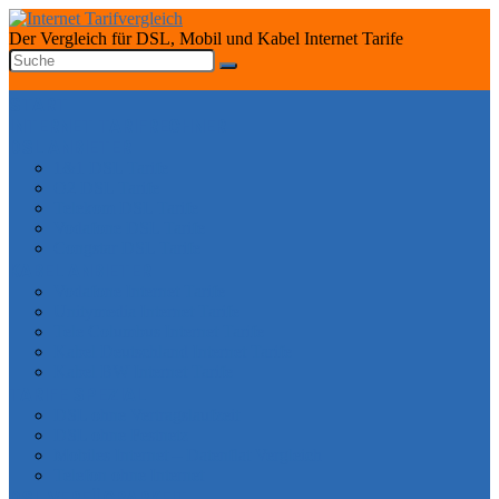
Der Vergleich für DSL, Mobil und Kabel Internet Tarife
START
INTERNET TARIFRECHNER
DSL ANBIETER
1&1 DSL Tarife
O2 DSL Tarife
Telekom DSL Tarife
Vodafone DSL Tarife
Congstar DSL Tarife
KABEL ANBIETER
Vodafone Internet Tarife
Unitymedia Internet Tarife
Tele Columbus Internet Tarife
Kabel Deutschland Internet Tarife
Kabel BW Internet Tarife
TARIFE SPEZIAL
DSL ohne Vertragslaufzeit
DSL ohne Festnetz
Mobiles Internet – Datenflat Vergleich
Telefon ohne Internet
DSL VERFÜGBARKEIT