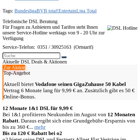
Tags:
Bundesliga
BVB total!
Entertain
Liga Total
Telefonische DSL Beratung
Für Fragen zu Anbietern und Tarifen steht Ihnen
unsere Service-Hotline werktags von 9 - 20 Uhr zur
Verfügung
Service-Telefon:
0351 / 30925163
(Ortstarif)
Aktuelle DSL Deals & Aktionen
Zur Aktion
Top-Angebot
Aktuell bietet
Vodafone seinen GigaZuhause 50 Kabel
Vertrag 6 Monate lang für 9,99 € an. Zusätzlich gibt es 50 €
Online-Bonus.
12 Monate 1&1 DSL für 9,99 €
Bei 1&1 profitieren Neukunden im August von
12 Monaten
Rabatt
. Daraus ergibt sich eine Grundgebühr-Ersparnis von
bis zu 360 €...
mehr
Bis zu 120 € Rabatt bei o2
o2 bietet seine DSL und Festnetz Allnet Flat Verträge im