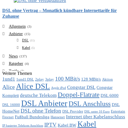
DSL ohne Vertrag – Monatlich kündbare Internettarife für
Zuhause
Allgemein
(3)
Anbieter
(15)
DSL
(11)
Kabel
(5)
News
(137)
Ratgeber
(4)
Tarife
(7)
Weitere Themen
100 MBit/s
1und1
VDSL
128 MBit/s
(6)
1und1 DSL
2play
3play
Aktion
Alice DSL
Vergleich
Alice
(7)
Congstar DSL
Congstar
Apple iPod
Doppel-Flatrate
deutsche Telekom
Komplett
DSL 6000
DSL Anbieter
DSL Anschluss
DSL
DSL 16000
DSL ohne Telefon
HomeNet
DSL Provider
Entertain
DSL unter 10 Euro
Internet über Kabelanschluss
Fußball Bundesliga
Freenet
Hansenet
Kabel
IPTV
Kabel BW
IP basierter Telekom Anschluss