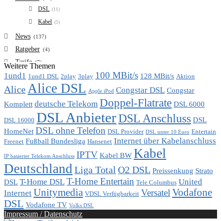
DSL
(11)
Kabel
(5)
News
(137)
Ratgeber
(4)
Tarife
(7)
Weitere Themen
100 MBit/s
1und1
VDSL
128 MBit/s
(6)
1und1 DSL
2play
3play
Aktion
Alice DSL
Vergleich
Alice
(7)
Congstar DSL
Congstar
Apple iPod
Doppel-Flatrate
deutsche Telekom
Komplett
DSL 6000
DSL Anbieter
DSL Anschluss
DSL
DSL 16000
DSL ohne Telefon
HomeNet
DSL Provider
Entertain
DSL unter 10 Euro
Internet über Kabelanschluss
Fußball Bundesliga
Freenet
Hansenet
Kabel
IPTV
Kabel BW
IP basierter Telekom Anschluss
Deutschland
Liga Total
O2 DSL
Preissenkung
Strato
T-Home Entertain
T-Home DSL
United
DSL
Tele Columbus
Unitymedia
Vodafone
Versatel
Internet
VDSL Verfügbarkeit
DSL
Vodafone TV
Volks DSL
Impressum / Datenschutz