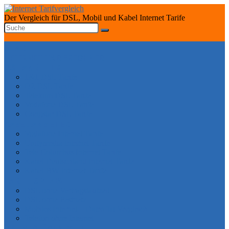
Der Vergleich für DSL, Mobil und Kabel Internet Tarife
START
INTERNET TARIFRECHNER
DSL ANBIETER
1&1 DSL Tarife
O2 DSL Tarife
Telekom DSL Tarife
Vodafone DSL Tarife
Congstar DSL Tarife
KABEL ANBIETER
Vodafone Internet Tarife
Unitymedia Internet Tarife
Tele Columbus Internet Tarife
Kabel Deutschland Internet Tarife
Kabel BW Internet Tarife
TARIFE SPEZIAL
DSL ohne Vertragslaufzeit
DSL ohne Festnetz
Mobiles Internet – Datenflat Vergleich
Telefon ohne Internet
DSL VERFÜGBARKEIT