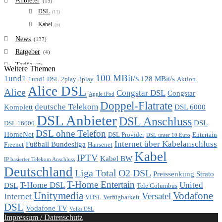
Anbieter
(15)
DSL
(11)
Kabel
(5)
News
(137)
Ratgeber
(4)
Tarife
(7)
Weitere Themen
100 MBit/s
1und1
VDSL
128 MBit/s
(6)
1und1 DSL
2play
3play
Aktion
Alice DSL
Vergleich
Alice
(7)
Congstar DSL
Congstar
Apple iPod
Doppel-Flatrate
deutsche Telekom
Komplett
DSL 6000
DSL Anbieter
DSL Anschluss
DSL
DSL 16000
DSL ohne Telefon
HomeNet
DSL Provider
Entertain
DSL unter 10 Euro
Internet über Kabelanschluss
Fußball Bundesliga
Freenet
Hansenet
Kabel
IPTV
Kabel BW
IP basierter Telekom Anschluss
Deutschland
Liga Total
O2 DSL
Preissenkung
Strato
T-Home Entertain
T-Home DSL
United
DSL
Tele Columbus
Unitymedia
Vodafone
Versatel
Internet
VDSL Verfügbarkeit
DSL
Vodafone TV
Volks DSL
Impressum / Datenschutz