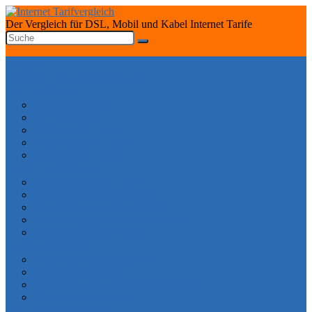
Der Vergleich für DSL, Mobil und Kabel Internet Tarife
START
INTERNET TARIFRECHNER
DSL ANBIETER
1&1 DSL Tarife
O2 DSL Tarife
Telekom DSL Tarife
Vodafone DSL Tarife
Congstar DSL Tarife
KABEL ANBIETER
Vodafone Internet Tarife
Unitymedia Internet Tarife
Tele Columbus Internet Tarife
Kabel Deutschland Internet Tarife
Kabel BW Internet Tarife
TARIFE SPEZIAL
DSL ohne Vertragslaufzeit
DSL ohne Festnetz
Mobiles Internet – Datenflat Vergleich
Telefon ohne Internet
DSL VERFÜGBARKEIT