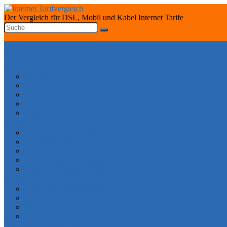
Der Vergleich für DSL, Mobil und Kabel Internet Tarife
START
INTERNET TARIFRECHNER
DSL ANBIETER
1&1 DSL Tarife
O2 DSL Tarife
Telekom DSL Tarife
Vodafone DSL Tarife
Congstar DSL Tarife
KABEL ANBIETER
Vodafone Internet Tarife
Unitymedia Internet Tarife
Tele Columbus Internet Tarife
Kabel Deutschland Internet Tarife
Kabel BW Internet Tarife
TARIFE SPEZIAL
DSL ohne Vertragslaufzeit
DSL ohne Festnetz
Mobiles Internet – Datenflat Vergleich
Telefon ohne Internet
DSL VERFÜGBARKEIT