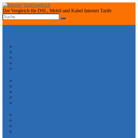
Der Vergleich für DSL, Mobil und Kabel Internet Tarife
START
INTERNET TARIFRECHNER
DSL ANBIETER
1&1 DSL Tarife
O2 DSL Tarife
Telekom DSL Tarife
Vodafone DSL Tarife
Congstar DSL Tarife
KABEL ANBIETER
Vodafone Internet Tarife
Unitymedia Internet Tarife
Tele Columbus Internet Tarife
Kabel Deutschland Internet Tarife
Kabel BW Internet Tarife
TARIFE SPEZIAL
DSL ohne Vertragslaufzeit
DSL ohne Festnetz
Mobiles Internet – Datenflat Vergleich
Telefon ohne Internet
DSL VERFÜGBARKEIT