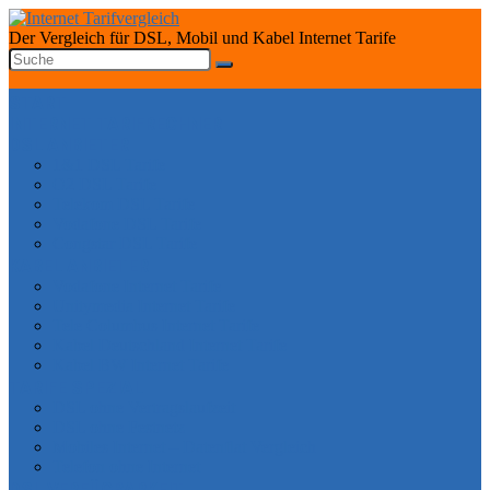
Der Vergleich für DSL, Mobil und Kabel Internet Tarife
START
INTERNET TARIFRECHNER
DSL ANBIETER
1&1 DSL Tarife
O2 DSL Tarife
Telekom DSL Tarife
Vodafone DSL Tarife
Congstar DSL Tarife
KABEL ANBIETER
Vodafone Internet Tarife
Unitymedia Internet Tarife
Tele Columbus Internet Tarife
Kabel Deutschland Internet Tarife
Kabel BW Internet Tarife
TARIFE SPEZIAL
DSL ohne Vertragslaufzeit
DSL ohne Festnetz
Mobiles Internet – Datenflat Vergleich
Telefon ohne Internet
DSL VERFÜGBARKEIT