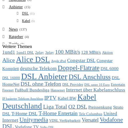
Anbieter
(15)
DSL
(11)
Kabel
(5)
News
(137)
Ratgeber
(4)
Tarife
(7)
Weitere Themen
100 MBit/s
1und1
VDSL
128 MBit/s
(6)
1und1 DSL
2play
3play
Aktion
Alice DSL
Vergleich
Alice
(7)
Congstar DSL
Congstar
Apple iPod
Doppel-Flatrate
deutsche Telekom
Komplett
DSL 6000
DSL Anbieter
DSL Anschluss
DSL
DSL 16000
DSL ohne Telefon
HomeNet
DSL Provider
Entertain
DSL unter 10 Euro
Internet über Kabelanschluss
Fußball Bundesliga
Freenet
Hansenet
Kabel
IPTV
Kabel BW
IP basierter Telekom Anschluss
Deutschland
Liga Total
O2 DSL
Preissenkung
Strato
T-Home Entertain
T-Home DSL
United
DSL
Tele Columbus
Unitymedia
Vodafone
Versatel
Internet
VDSL Verfügbarkeit
DSL
Vodafone TV
Volks DSL