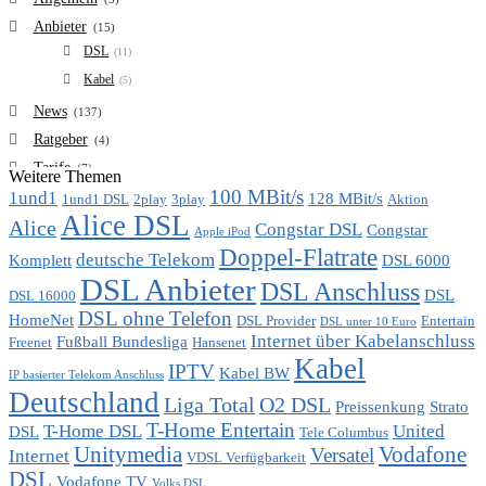
Anbieter
(15)
DSL
(11)
Kabel
(5)
News
(137)
Ratgeber
(4)
Tarife
(7)
Weitere Themen
100 MBit/s
1und1
VDSL
128 MBit/s
(6)
1und1 DSL
2play
3play
Aktion
Alice DSL
Vergleich
Alice
(7)
Congstar DSL
Congstar
Apple iPod
Doppel-Flatrate
deutsche Telekom
Komplett
DSL 6000
DSL Anbieter
DSL Anschluss
DSL
DSL 16000
DSL ohne Telefon
HomeNet
DSL Provider
Entertain
DSL unter 10 Euro
Internet über Kabelanschluss
Fußball Bundesliga
Freenet
Hansenet
Kabel
IPTV
Kabel BW
IP basierter Telekom Anschluss
Deutschland
Liga Total
O2 DSL
Preissenkung
Strato
T-Home Entertain
T-Home DSL
United
DSL
Tele Columbus
Unitymedia
Vodafone
Versatel
Internet
VDSL Verfügbarkeit
DSL
Vodafone TV
Volks DSL