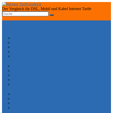
Der Vergleich für DSL, Mobil und Kabel Internet Tarife
START
INTERNET TARIFRECHNER
DSL ANBIETER
1&1 DSL Tarife
O2 DSL Tarife
Telekom DSL Tarife
Vodafone DSL Tarife
Congstar DSL Tarife
KABEL ANBIETER
Vodafone Internet Tarife
Unitymedia Internet Tarife
Tele Columbus Internet Tarife
Kabel Deutschland Internet Tarife
Kabel BW Internet Tarife
TARIFE SPEZIAL
DSL ohne Vertragslaufzeit
DSL ohne Festnetz
Mobiles Internet – Datenflat Vergleich
Telefon ohne Internet
DSL VERFÜGBARKEIT