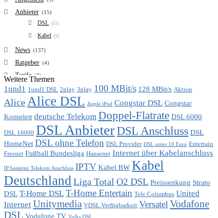
Anbieter
(15)
DSL
(11)
Kabel
(5)
News
(137)
Ratgeber
(4)
Tarife
(7)
Weitere Themen
100 MBit/s
1und1
VDSL
128 MBit/s
(6)
1und1 DSL
2play
3play
Aktion
Alice DSL
Vergleich
Alice
(7)
Congstar DSL
Congstar
Apple iPod
Doppel-Flatrate
deutsche Telekom
Komplett
DSL 6000
DSL Anbieter
DSL Anschluss
DSL
DSL 16000
DSL ohne Telefon
HomeNet
DSL Provider
Entertain
DSL unter 10 Euro
Internet über Kabelanschluss
Fußball Bundesliga
Freenet
Hansenet
Kabel
IPTV
Kabel BW
IP basierter Telekom Anschluss
Deutschland
Liga Total
O2 DSL
Preissenkung
Strato
T-Home Entertain
T-Home DSL
United
DSL
Tele Columbus
Unitymedia
Vodafone
Versatel
Internet
VDSL Verfügbarkeit
DSL
Vodafone TV
Volks DSL