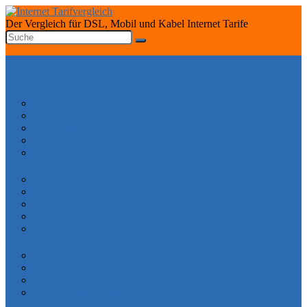
Der Vergleich für DSL, Mobil und Kabel Internet Tarife
START
INTERNET TARIFRECHNER
DSL ANBIETER
1&1 DSL Tarife
O2 DSL Tarife
Telekom DSL Tarife
Vodafone DSL Tarife
Congstar DSL Tarife
KABEL ANBIETER
Vodafone Internet Tarife
Unitymedia Internet Tarife
Tele Columbus Internet Tarife
Kabel Deutschland Internet Tarife
Kabel BW Internet Tarife
TARIFE SPEZIAL
DSL ohne Vertragslaufzeit
DSL ohne Festnetz
Mobiles Internet – Datenflat Vergleich
Telefon ohne Internet
DSL VERFÜGBARKEIT