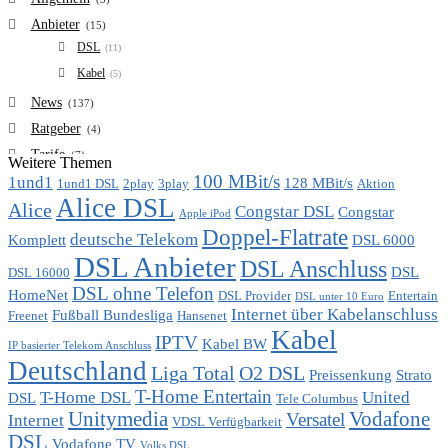
Anbieter
(15)
DSL
(11)
Kabel
(5)
News
(137)
Ratgeber
(4)
Tarife
(7)
Weitere Themen
100 MBit/s
1und1
VDSL
128 MBit/s
(6)
1und1 DSL
2play
3play
Aktion
Alice DSL
Vergleich
Alice
(7)
Congstar DSL
Congstar
Apple iPod
Doppel-Flatrate
deutsche Telekom
Komplett
DSL 6000
DSL Anbieter
DSL Anschluss
DSL
DSL 16000
DSL ohne Telefon
HomeNet
DSL Provider
Entertain
DSL unter 10 Euro
Internet über Kabelanschluss
Fußball Bundesliga
Freenet
Hansenet
Kabel
IPTV
Kabel BW
IP basierter Telekom Anschluss
Deutschland
Liga Total
O2 DSL
Preissenkung
Strato
T-Home Entertain
T-Home DSL
United
DSL
Tele Columbus
Unitymedia
Vodafone
Versatel
Internet
VDSL Verfügbarkeit
DSL
Vodafone TV
Volks DSL