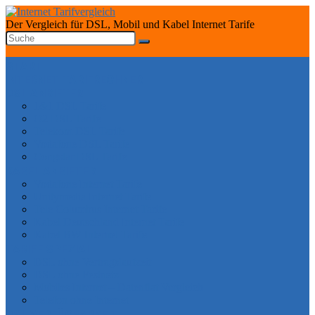
Der Vergleich für DSL, Mobil und Kabel Internet Tarife
START
INTERNET TARIFRECHNER
DSL ANBIETER
1&1 DSL Tarife
O2 DSL Tarife
Telekom DSL Tarife
Vodafone DSL Tarife
Congstar DSL Tarife
KABEL ANBIETER
Vodafone Internet Tarife
Unitymedia Internet Tarife
Tele Columbus Internet Tarife
Kabel Deutschland Internet Tarife
Kabel BW Internet Tarife
TARIFE SPEZIAL
DSL ohne Vertragslaufzeit
DSL ohne Festnetz
Mobiles Internet – Datenflat Vergleich
Telefon ohne Internet
DSL VERFÜGBARKEIT